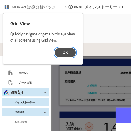
MDV Act 診療分析パック 簡易操作体験版（ver.1.0)　シナリオ２
⑦00-01_メインストーリー_01
Grid View
Quickly navigate or get a bird's eye view
of all screens using Grid view.
OK